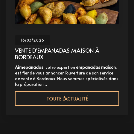
16/03/2026
VENTE D'EMPANADAS MAISON À
BORDEAUX
Aimepanadas
, votre expert en
empanadas maison
,
A
st fier de vous annoncer l'ouverture de son service
p
e vente à Bordeaux. Nous sommes spécialisés dans
à
a préparation…
TOUTE L'ACTUALITÉ