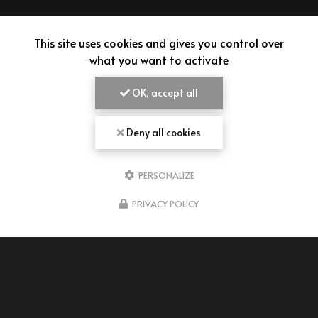
This site uses cookies and gives you control over
what you want to activate
OK, accept all
Deny all cookies
PERSONALIZE
AIMEPANADAS
PRIVACY POLICY
VENDEUR D'EMPANADAS À BORDEAUX
43 rue Pierre Baour
33300 Bordeaux
07 66 15 71 74