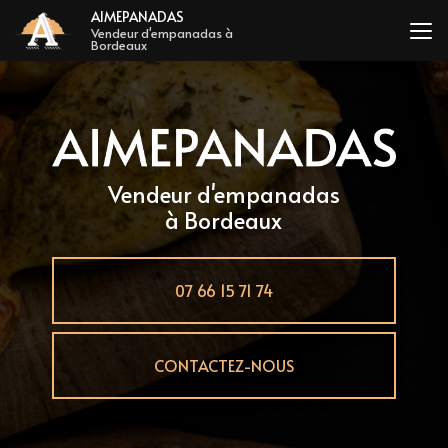
Aller
AIMEPANADAS
au
Vendeur d'empanadas à
Bordeaux
contenu
principal
Vendeur d'empanadas
à Bordeaux
07 66 15 71 74
CONTACTEZ-NOUS