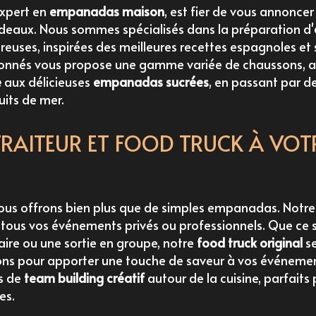
expert en
empanadas maison
, est fier de vous annoncer
rdeaux. Nous sommes spécialisés dans la préparation d'
reuses, inspirées des meilleures recettes espagnoles et
onnés vous propose une gamme variée de chaussons, al
e
aux délicieuses
empanadas sucrées
, en passant par d
uits de mer.
TRAITEUR ET FOOD TRUCK À VOT
s offrons bien plus que de simples empanadas. Notre s
 tous vos événements privés ou professionnels. Que ce 
aire ou une sortie en groupe, notre
food truck original
se
ons pour apporter une touche de saveur à vos événeme
s de
team building créatif
autour de la cuisine, parfaits 
es.