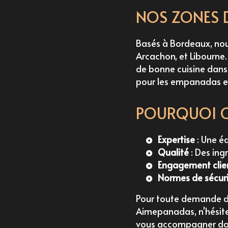
NOS ZONES 
Basés à Bordeaux, nou
Arcachon, et Libourne
de bonne cuisine dans
pour les empanadas et 
POURQUOI C
Expertise
: Une é
Qualité
: Des ing
Engagement clie
Normes de sécur
Pour toute demande d
Aimepanadas, n'hésite
vous accompagner dans