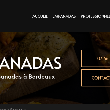
principale
ACCUEIL
EMPANADAS
PROFESSIONNE
07 66 
mpanadas
à Bordeaux
CONTAC
son à Bordeaux