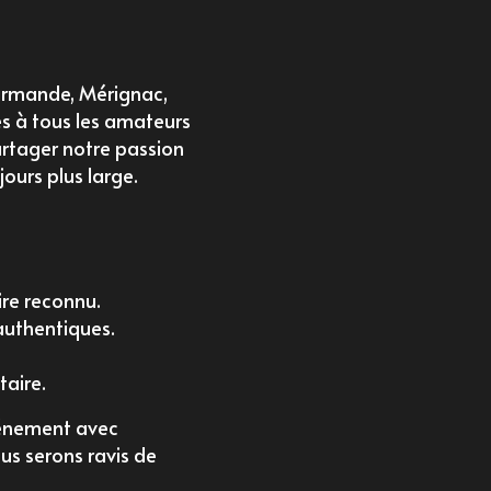
armande, Mérignac,
es à tous les amateurs
rtager notre passion
ours plus large.
re reconnu.
 authentiques.
taire.
vénement avec
ous serons ravis de