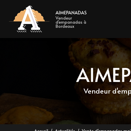
Navigation 
Aller
au
AIMEPANADAS
contenu
Vendeur
d'empanadas à
principal
Bordeaux
Vendeur d'e
Accueil
Actualités
Vente d'empanadas mai