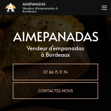
Aller
AIMEPANADAS
au
Vendeur d'empanadas à
Bordeaux
contenu
principal
Vendeur d'empanadas
à Bordeaux
07 66 15 71 74
CONTACTEZ-NOUS