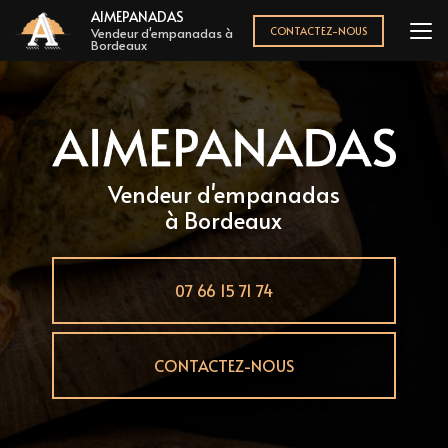
Aller
AIMEPANADAS
au
CONTACTEZ-NOUS
Vendeur d'empanadas à
Bordeaux
contenu
principal
Vendeur d'empanadas
à Bordeaux
07 66 15 71 74
CONTACTEZ-NOUS