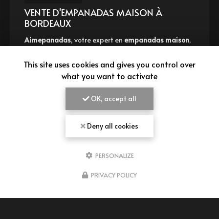
EMPANADAS AU POULET THAÏ À
BORDEAUX
on
,
Aimepanadas vous propose les
empanadas au
e
poulet thaï à Bordeaux
. Votre
vendeur d'empanad
ans
à Bordeaux
vous invite à découvrir sa nouveauté : 
This site uses cookies and gives you control over
empanadas au…
what you want to activate
TOUTE L'ACTUALITÉ
OK, accept all
Deny all cookies
PERSONALIZE
PRIVACY POLICY