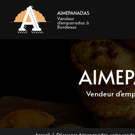
Navigation 
Aller
au
AIMEPANADAS
contenu
Vendeur
d'empanadas à
principal
Bordeaux
Vendeur d'e
Accueil
Découvrez Aimepanadas, votre vend