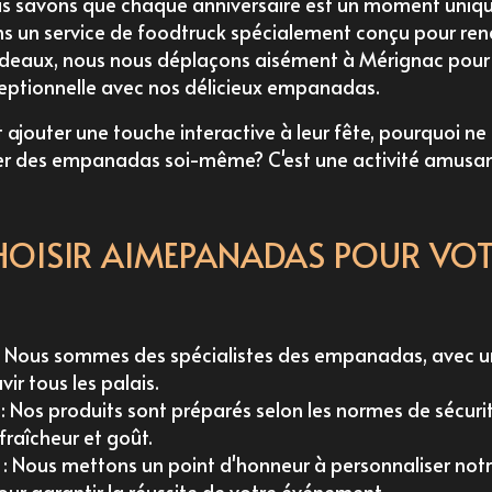
us savons que chaque anniversaire est un moment unique
ns un
service de foodtruck
spécialement conçu pour ren
ordeaux, nous nous déplaçons aisément à Mérignac pour 
ceptionnelle avec nos délicieux empanadas.
 ajouter une touche interactive à leur fête, pourquoi n
ser des empanadas soi-même
? C'est une activité amusa
OISIR AIMEPANADAS POUR VOT
: Nous sommes des spécialistes des empanadas, avec 
ir tous les palais.
: Nos produits sont préparés selon les normes de sécurit
 fraîcheur et goût.
: Nous mettons un point d'honneur à personnaliser notr
our garantir la réussite de votre événement.