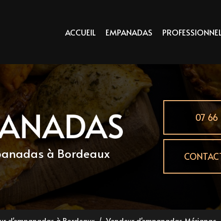
principale
ACCUEIL
EMPANADAS
PROFESSIONNE
07 66 
mpanadas
à Bordeaux
CONTAC
eur d'empanadas à Bordeaux
Vendeur d'empanadas Mérignac 