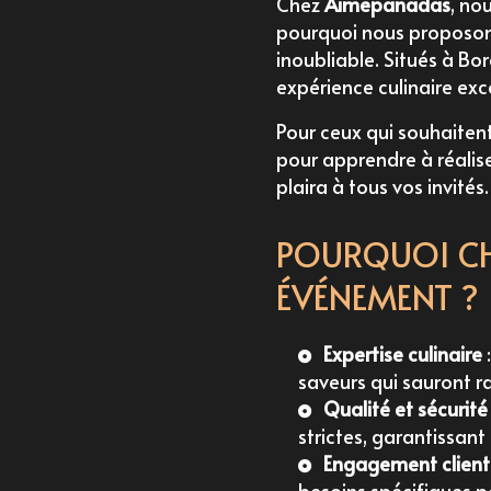
Chez
Aimepanadas
, no
pourquoi nous proposo
inoubliable. Situés à B
expérience culinaire ex
Pour ceux qui souhaitent
pour apprendre à réali
plaira à tous vos invités.
POURQUOI CH
ÉVÉNEMENT ?
Expertise culinaire
saveurs qui sauront rav
Qualité et sécurité
strictes, garantissant
Engagement client
besoins spécifiques p