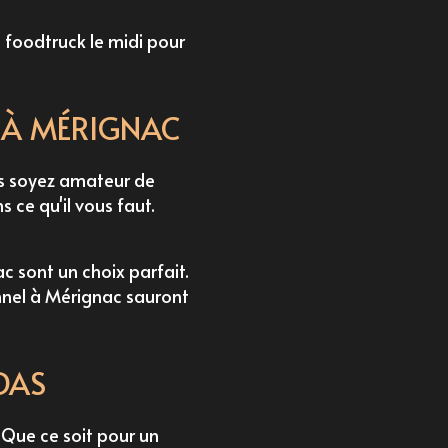
foodtruck le midi
pour
 À MÉRIGNAC
us soyez amateur de
 ce qu'il vous faut.
ac
sont un choix parfait.
nel à Mérignac
sauront
DAS
 Que ce soit pour un