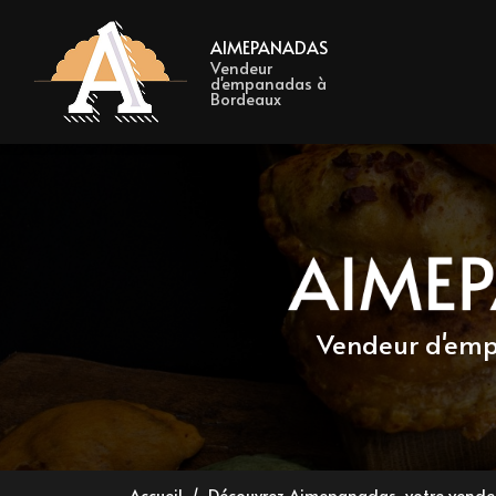
Navigation 
Aller
au
AIMEPANADAS
contenu
Vendeur
d'empanadas à
principal
Bordeaux
Vendeur d'e
Accueil
Découvrez Aimepanadas, votre vend