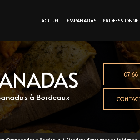
principale
ACCUEIL
EMPANADAS
PROFESSIONNE
07 66 
mpanadas
à Bordeaux
CONTAC
eur d'empanadas à Bordeaux
Vendeur d'empanadas Mérignac 