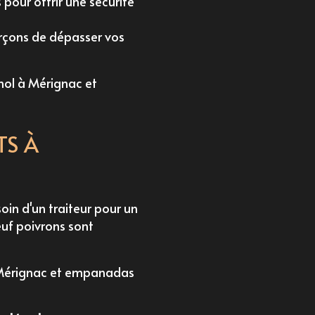
 pour offrir une sécurité
forçons de dépasser vos
ol à Mérignac
et
TS À
in d'un traiteur pour un
uf poivrons sont
Mérignac
et
empanadas