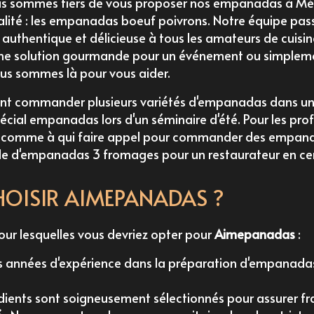
us sommes fiers de vous proposer nos
empanadas à Mé
ité : les empanadas boeuf poivrons. Notre équipe pass
e authentique et délicieuse à tous les amateurs de cuis
'une solution gourmande pour un événement ou simplem
us sommes là pour vous aider.
ent
commander plusieurs variétés d'empanadas dans un 
pécial empanadas lors d'un séminaire d'été
. Pour les pro
s, comme
à qui faire appel pour commander des empana
d'empanadas 3 fromages pour un restaurateur en cen
OISIR AIMEPANADAS ?
our lesquelles vous devriez opter pour
Aimepanadas
:
s années d'expérience dans la préparation d'empanada
dients sont soigneusement sélectionnés pour assurer fra