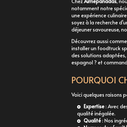
Chez
Aimepanadas
, no
notamment notre spécial
une expérience culinair
soyez à la recherche d
déjeuner savoureuse, no
Découvrez aussi comm
installer un foodtruck s
des solutions adaptée
espagnol ?
et
commande 
POURQUOI CH
Voici quelques raisons p
Expertise
: Avec de
qualité inégalée.
Qualité
: Nos ingré