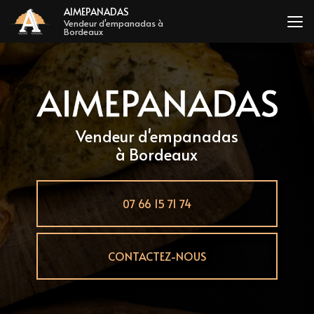
Aller
AIMEPANADAS
au
Vendeur d'empanadas à
Bordeaux
contenu
principal
Vendeur d'empanadas
à Bordeaux
07 66 15 71 74
CONTACTEZ-NOUS