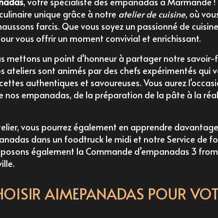
nadas
, votre spécialiste des empanadas à Marmande !
culinaire unique grâce à notre
atelier de cuisine
, où vou
chaussons farcis. Que vous soyez un passionné de cuisin
pour vous offrir un moment convivial et enrichissant.
mettons un point d'honneur à partager notre savoir-fa
 ateliers sont animés par des chefs expérimentés qui 
ecettes authentiques et savoureuses. Vous aurez l'occasi
e nos empanadas, de la préparation de la pâte à la réal
atelier, vous pourrez également en apprendre davantage
panadas dans un foodtruck le midi
et notre
Service de f
roposons également la
Commande d’empanadas 3 froma
ille
.
OISIR AIMEPANADAS POUR VOTR