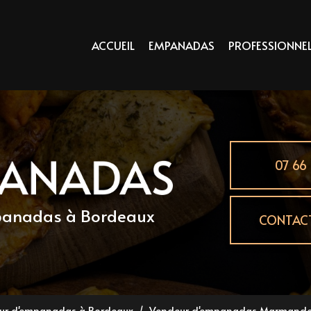
principale
ACCUEIL
EMPANADAS
PROFESSIONNE
07 66 
mpanadas
à Bordeaux
CONTAC
eur d'empanadas à Bordeaux
Vendeur d'empanadas Marmande