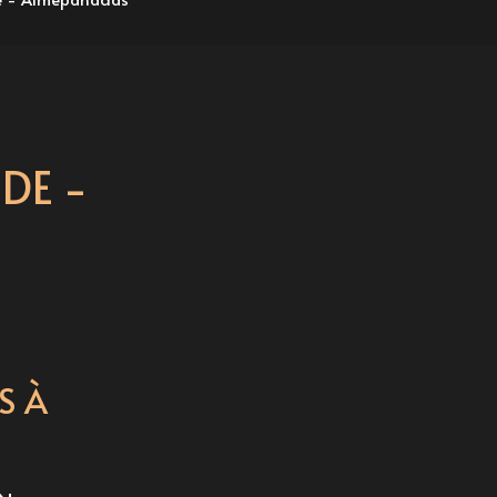
DE -
S À