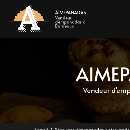
Navigation 
Aller
au
AIMEPANADAS
contenu
Vendeur
d'empanadas à
principal
Bordeaux
Vendeur d'e
Accueil
Découvrez Aimepanadas, votre vend