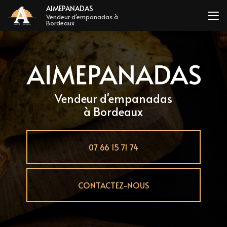
Aller
AIMEPANADAS
au
Vendeur d'empanadas à
Bordeaux
contenu
principal
Vendeur d'empanadas
à Bordeaux
07 66 15 71 74
CONTACTEZ-NOUS