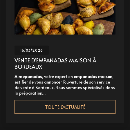
16/03/2026
NTE D'EMPANADAS MAISON À
EM
ORDEAUX
B
mepanadas
, votre expert en
empanadas maison
,
Ai
 fier de vous annoncer l'ouverture de son service
pou
vente à Bordeaux. Nous sommes spécialisés dans
à 
préparation…
em
TOUTE L'ACTUALITÉ