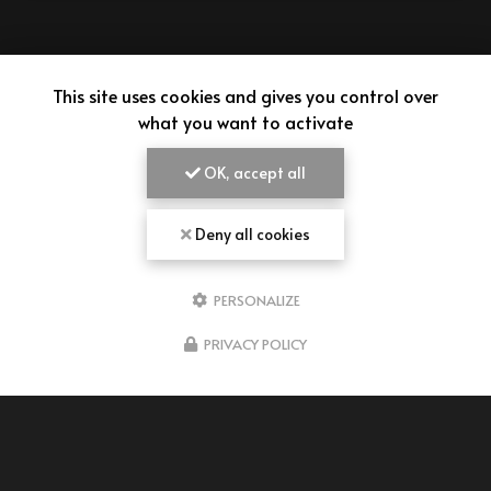
This site uses cookies and gives you control over
what you want to activate
OK, accept all
Deny all cookies
PERSONALIZE
AIMEPANADAS
PRIVACY POLICY
VENDEUR D'EMPANADAS À BORDEAUX
43 rue Pierre Baour
33300 Bordeaux