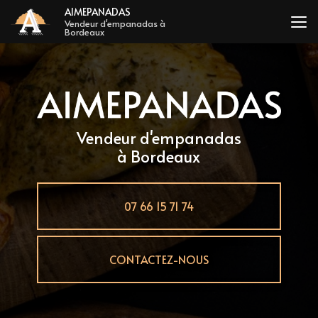
Aller
AIMEPANADAS
au
Vendeur d'empanadas à
Bordeaux
contenu
principal
Vendeur d'empanadas
à Bordeaux
07 66 15 71 74
CONTACTEZ-NOUS