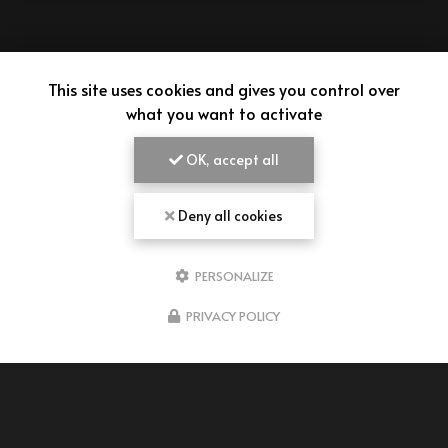
This site uses cookies and gives you control over
what you want to activate
OK, accept all
Deny all cookies
PERSONALIZE
AIMEPANADAS
PRIVACY POLICY
VENDEUR D'EMPANADAS À BORDEAUX
43 rue Pierre Baour
33300 Bordeaux