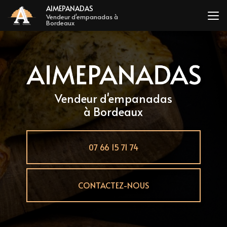
Aller
AIMEPANADAS
au
Vendeur d'empanadas à
Bordeaux
contenu
principal
Vendeur d'empanadas
à Bordeaux
07 66 15 71 74
CONTACTEZ-NOUS