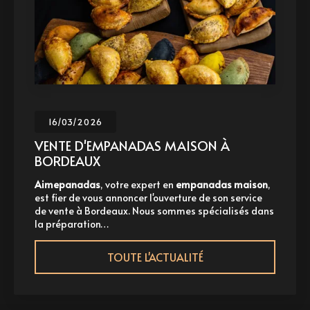
16/03/2026
VENTE D'EMPANADAS MAISON À
BORDEAUX
Aimepanadas
, votre expert en
empanadas maison
,
A
st fier de vous annoncer l'ouverture de son service
p
e vente à Bordeaux. Nous sommes spécialisés dans
à
a préparation…
TOUTE L'ACTUALITÉ