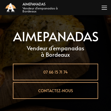
Aller
AIMEPANADAS
au
Vendeur d'empanadas à
Bordeaux
contenu
principal
Vendeur d'empanadas
à Bordeaux
07 66 15 71 74
CONTACTEZ-NOUS