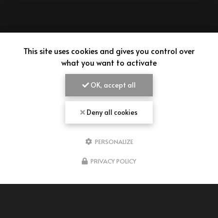
This site uses cookies and gives you control over
what you want to activate
OK, accept all
Deny all cookies
PERSONALIZE
PRIVACY POLICY
AIMEPANADAS
VENDEUR D'EMPANADAS À BORDEAUX
43 rue Pierre Baour
33300 Bordeaux