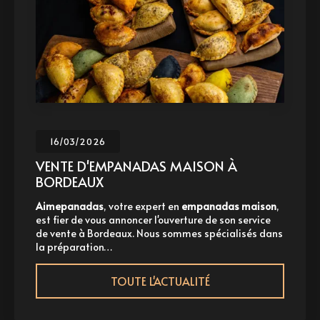
16/03/2026
VENTE D'EMPANADAS MAISON À
BORDEAUX
Aimepanadas
, votre expert en
empanadas maison
,
A
st fier de vous annoncer l'ouverture de son service
p
e vente à Bordeaux. Nous sommes spécialisés dans
à
a préparation…
TOUTE L'ACTUALITÉ