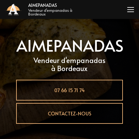
Aller
AIMEPANADAS
au
Vendeur d'empanadas à
Bordeaux
contenu
principal
Vendeur d'empanadas
à Bordeaux
07 66 15 71 74
CONTACTEZ-NOUS