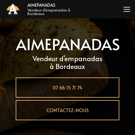
Aller
AIMEPANADAS
au
Vendeur d'empanadas à
Bordeaux
contenu
principal
Vendeur d'empanadas
à Bordeaux
07 66 15 71 74
CONTACTEZ-NOUS