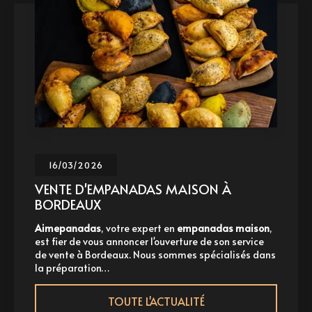
16/03/2026
VENTE D'EMPANADAS MAISON À
BORDEAUX
Aimepanadas
, votre expert en
empanadas maison
,
A
st fier de vous annoncer l'ouverture de son service
p
e vente à Bordeaux. Nous sommes spécialisés dans
à
a préparation…
TOUTE L'ACTUALITÉ