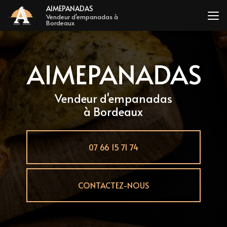
Aller
AIMEPANADAS
au
Vendeur d'empanadas à
Bordeaux
contenu
principal
Vendeur d'empanadas
à Bordeaux
07 66 15 71 74
CONTACTEZ-NOUS