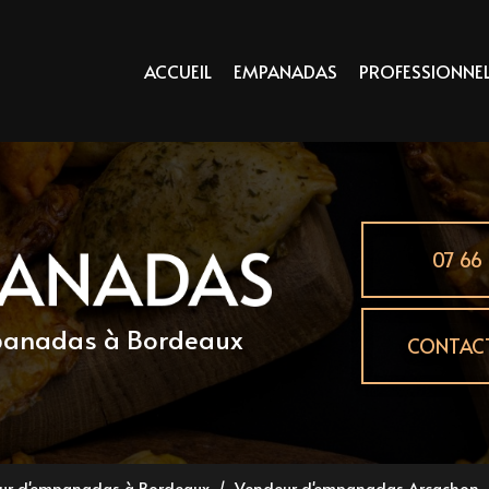
principale
ACCUEIL
EMPANADAS
PROFESSIONNE
07 66 
mpanadas
à Bordeaux
CONTAC
eur d'empanadas à Bordeaux
Vendeur d'empanadas Arcachon