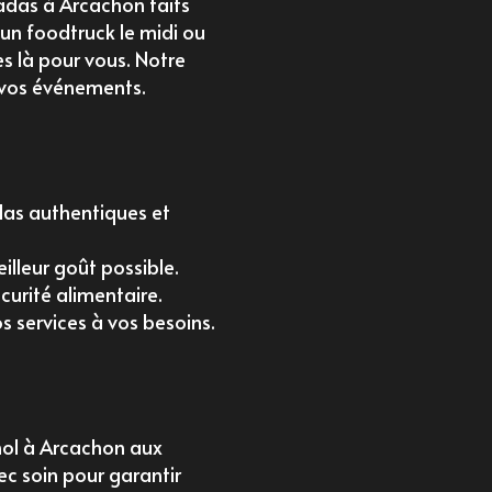
das à Arcachon
faits
n foodtruck le midi
ou
s là pour vous. Notre
s vos événements.
das authentiques et
illeur goût possible.
curité alimentaire.
s services à vos besoins.
l à Arcachon
aux
c soin pour garantir