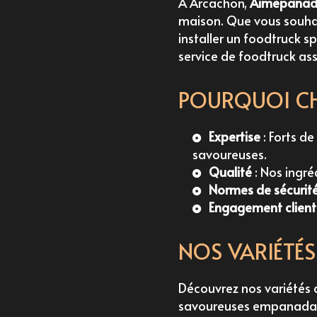
À Arcachon,
Aimepanad
maison. Que vous souha
installer un foodtruck s
service de foodtruck
ass
POURQUOI CH
Expertise
: Forts d
savoureuses.
Qualité
: Nos ingré
Normes de sécurit
Engagement client
NOS VARIÉTÉ
Découvrez
nos variétés
d
savoureuses
empanadas