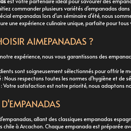
as
est votre partenaire idéal pour savourer des
empana
itiez
commander plusieurs variétés d'empanadas dans u
pécial empanadas lors d’un séminaire d’été
, nous somme
ure une expérience culinaire unique, parfaite pour tou
OISIR AIMEPANADAS ?
e notre expérience, nous vous garantissons des empana
dients sont soigneusement sélectionnés pour offrir le me
é
: Nous respectons toutes les normes d'hygiène et de sé
: Votre satisfaction est notre priorité, nous adaptons no
S D'EMPANADAS
'empanadas, allant des classiques
empanadas espagno
 chile à Arcachon
. Chaque empanada est préparée ave