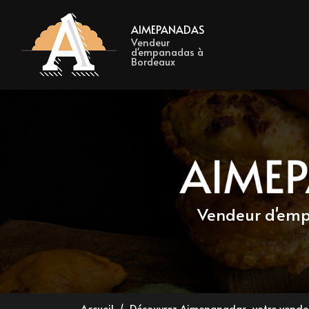
Navigation 
Aller
au
AIMEPANADAS
contenu
Vendeur
d'empanadas à
principal
Bordeaux
Vendeur d'e
Accueil
Découvrez Aimepanadas, votre vend